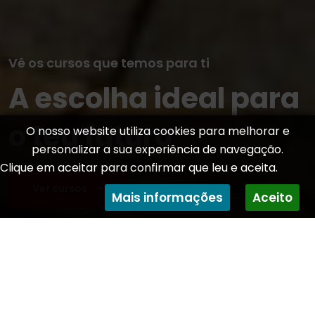
Bem Vindo
Escola Profissional
O nosso website utiliza cookies para melhorar e
personalizar a sua experiência de navegação.
de Murça
Clique em aceitar para confirmar que leu e aceita.
Mais informações
Aceito
Formação De Qualidade
Preparando jovens para os desafios do mercado de
trabalho com cursos profissionais e de especialização.